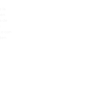
 la
ién
a de
a
to con
rten