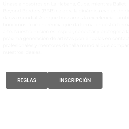
Únase a nosotros en La Habana, Cuba, mientras Ballet
Beyond Borders (BBB) celebra la dinámica evolución de
danza mundial. Aunque buscamos la excelencia, tamb
honramos la rica herencia que da forma a nuestra form
arte. Nuestra misión es inspirar, conectar y proteger a l
próxima generación de artistas poniéndolos en contac
profesionales y mentores de talla mundial que compa
nuestros ideales.
REGLAS
INSCRIPCIÓN