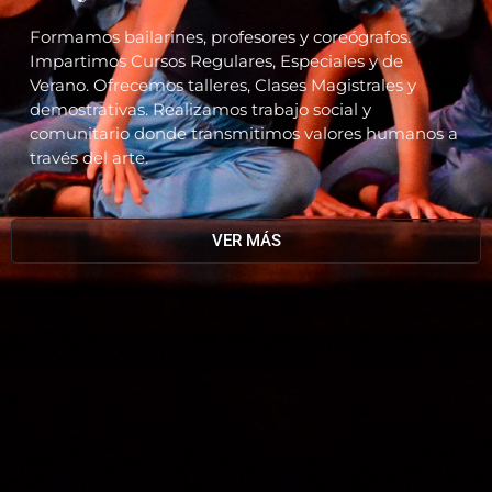
Formamos bailarines, profesores y coreógrafos.
Impartimos Cursos Regulares, Especiales y de
Verano. Ofrecemos talleres, Clases Magistrales y
demostrativas. Realizamos trabajo social y
comunitario donde transmitimos valores humanos a
través del arte.
VER MÁS