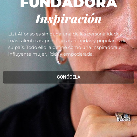
FUNDADORA
Inspiración
Lizt Alfonso es sin duda una de las personalidades
más talentosas, prestigiosas, amadas y populares de
su país. Todo ello la define como una inspiradora e
influyente mujer, líder y empoderada.
CONÓCELA