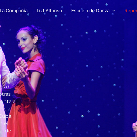
La Compañía
Lizt Alfonso
Escuela de Danza
Reper
as de
otras
uenta a
ncia,
Cuba,
n el
al de