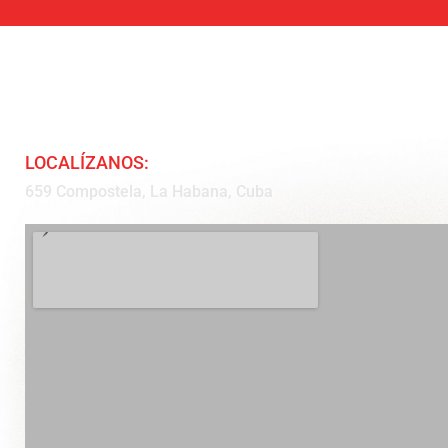
LOCALÍZANOS:
659 Compostela, La Habana, Cuba