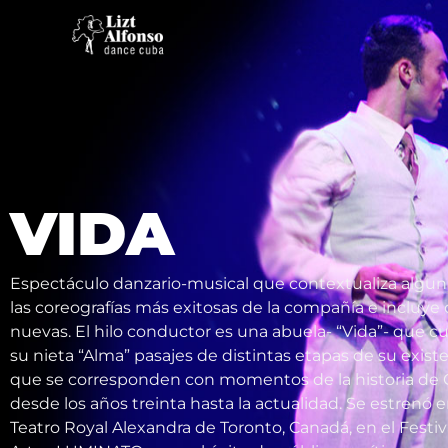
Ir
al
contenido
VIDA
Espectáculo danzario-musical que contextualiza algun
las coreografías más exitosas de la compañía e incluye 
nuevas. El hilo conductor es una abuela- “Vida”- que c
su nieta “Alma” pasajes de distintas etapas de su existe
que se corresponden con momentos de la historia de 
desde los años treinta hasta la actualidad. Se estrenó e
Teatro Royal Alexandra de Toronto, Canadá, en el Festiv