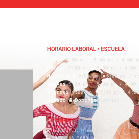
HORARIO LABORAL / ESCUELA
Lunes
9:00 am - 5:00 pm / 4:00 p
Martes
9:00 am - 5:00 pm / 4:00 
Miércoles
9:00 am - 5:00 pm / 4
Jueves
9:00 am - 5:00 pm / 4:00 
Viernes
9:00 am - 5:00 pm / 4:00
Sábado & Domingo
Cerrado.
CONTACTO
info@liztalfonso.com
+53 7866 3680 / 88 / 89