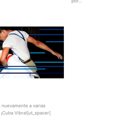
por…
á nuevamente a varias
¡Cuba Vibra![ut_spacer]