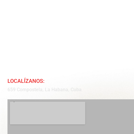
LOCALÍZANOS:
659 Compostela, La Habana, Cuba