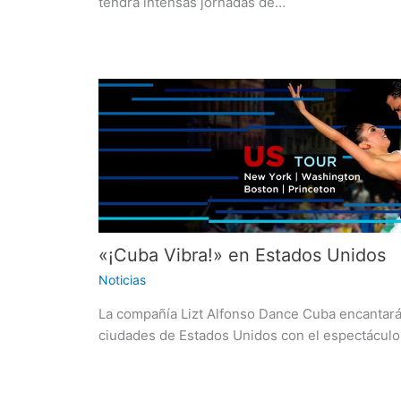
tendrá intensas jornadas de…
«¡Cuba Vibra!» en Estados Unidos
Noticias
La compañía Lizt Alfonso Dance Cuba encantar
ciudades de Estados Unidos con el espectáculo 