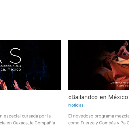
«Bailando» en México
Noticias
n especial cursada por la
El novedoso programa mezcla
cia en Oaxaca, la Compañía
como Fuerza y Compás y Pa Cu