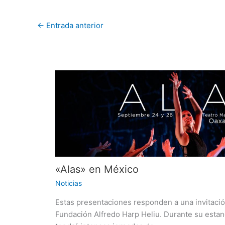
←
Entrada anterior
«Alas» en México
Noticias
Estas presentaciones responden a una invitació
Fundación Alfredo Harp Heliu. Durante su estan