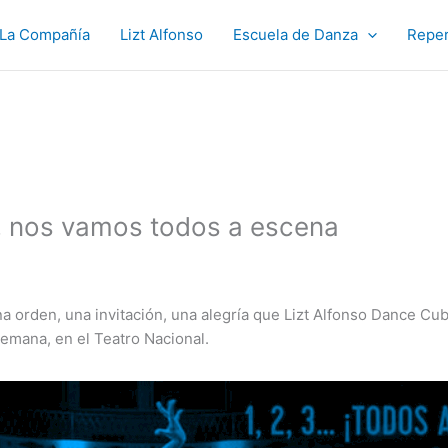
La Compañía
Lizt Alfonso
Escuela de Danza
Reper
, nos vamos todos a escena
na orden, una invitación, una alegría que Lizt Alfonso Dance C
semana, en el Teatro Nacional.