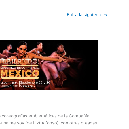
Entrada siguiente
→
 coreografías emblemáticas de la Compañía,
ba me voy (de Lizt Alfonso), con otras creadas