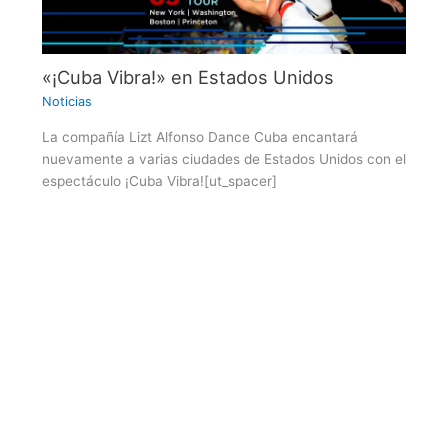
«¡Cuba Vibra!» en Estados Unidos
Noticias
La compañía Lizt Alfonso Dance Cuba encantará
nuevamente a varias ciudades de Estados Unidos con el
espectáculo ¡Cuba Vibra![ut_spacer]