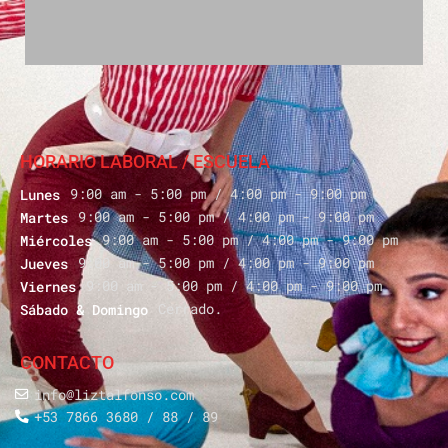
HORARIO LABORAL / ESCUELA
9:00 am - 5:00 pm / 4:00 pm - 9:00 pm
Lunes
9:00 am - 5:00 pm / 4:00 pm - 9:00 pm
Martes
9:00 am - 5:00 pm / 4:00 pm - 9:00 pm
Miércoles
9:00 am - 5:00 pm / 4:00 pm - 9:00 pm
Jueves
9:00 am - 5:00 pm / 4:00 pm - 9:00 pm
Viernes
Cerrado.
Sábado & Domingo
CONTACTO
info@liztalfonso.com
+53 7866 3680 / 88 / 89