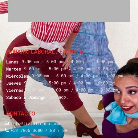
HORARIO LABORAL / ESCUELA
9:00 am - 5:00 pm / 4:00 pm - 9:00 pm
Lunes
9:00 am - 5:00 pm / 4:00 pm - 9:00 pm
Martes
9:00 am - 5:00 pm / 4:00 pm - 9:00 pm
Miércoles
9:00 am - 5:00 pm / 4:00 pm - 9:00 pm
Jueves
9:00 am - 5:00 pm / 4:00 pm - 9:00 pm
Viernes
Cerrado.
Sábado & Domingo
CONTACTO
info@liztalfonso.com
+53 7866 3680 / 88 / 89