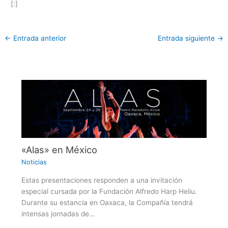
[:]
←
Entrada anterior
Entrada siguiente
→
«Alas» en México
Noticias
Estas presentaciones responden a una invitación
especial cursada por la Fundación Alfredo Harp Heliu.
Durante su estancia en Oaxaca, la Compañía tendrá
intensas jornadas de…