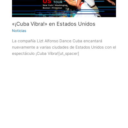
«¡Cuba Vibra!» en Estados Unidos
Noticias
La compañía Lizt Alfonso Dance Cuba encantará
nuevamente a varias ciudades de Estados Unidos con el
espectáculo ¡Cuba Vibra![ut_spacer]