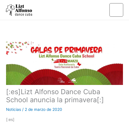
Ir
al
contenido
[:es]Lizt Alfonso Dance Cuba
School anuncia la primavera[:]
Noticias
/
2 de marzo de 2020
[:es]