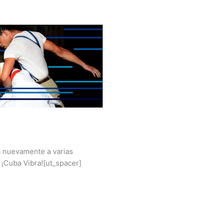
á nuevamente a varias
¡Cuba Vibra![ut_spacer]