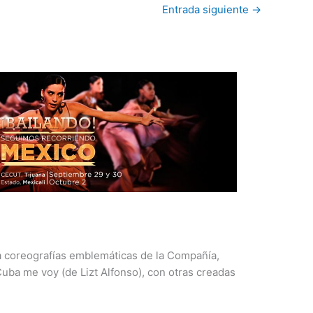
Entrada siguiente
→
 coreografías emblemáticas de la Compañía,
ba me voy (de Lizt Alfonso), con otras creadas