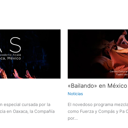
«Bailando» en México
Noticias
n especial cursada por la
El novedoso programa mezcla
cia en Oaxaca, la Compañía
como Fuerza y Compás y Pa Cu
por…