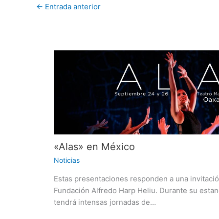
←
Entrada anterior
«Alas» en México
Noticias
Estas presentaciones responden a una invitació
Fundación Alfredo Harp Heliu. Durante su estan
tendrá intensas jornadas de…