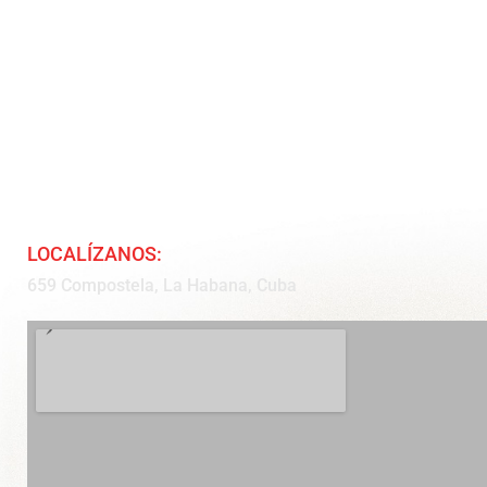
LOCALÍZANOS:
659 Compostela, La Habana, Cuba