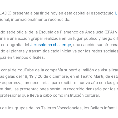
LADC) presenta a partir de hoy en esta capital el espectáculo
1
sional, internacionalmente reconocido.
do sede oficial de la Escuela de Flamenco de Andalucía (EFA) y 
a a una acción grupal realizada en un lugar público y luego d
 coreografía del
Jerusalema challenge
, una canción sudafrica
do el planeta y transmitida cada iniciativa por las redes socia
paz en tiempos difíciles.
l canal de YouTube de la compañía superó el millón de visualiz
las galas del 18, 19 y 20 de diciembre, en el Teatro Martí, de es
y esperanza, tan necesarias para recibir el nuevo año con las g
tidad, las presentaciones serán un recorrido danzario por los 
profesional que lleva a cabo como institución cultural.
 de los grupos de los Talleres Vocacionales, los Ballets Infantil 