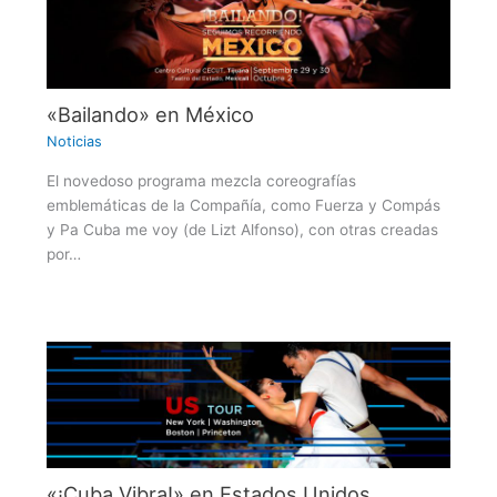
«Bailando» en México
Noticias
El novedoso programa mezcla coreografías
emblemáticas de la Compañía, como Fuerza y Compás
y Pa Cuba me voy (de Lizt Alfonso), con otras creadas
por…
«¡Cuba Vibra!» en Estados Unidos