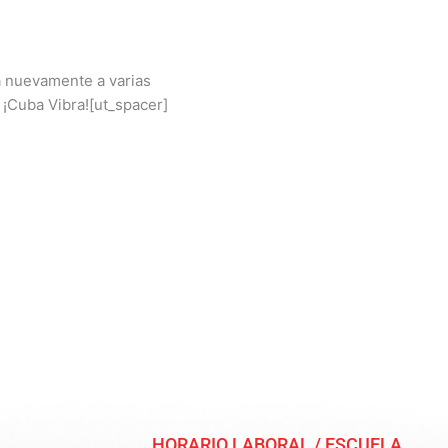
á nuevamente a varias
¡Cuba Vibra![ut_spacer]
HORARIO LABORAL / ESCUELA