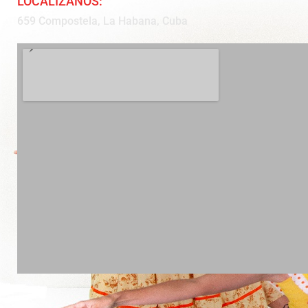
LOCALÍZANOS:
659 Compostela, La Habana, Cuba