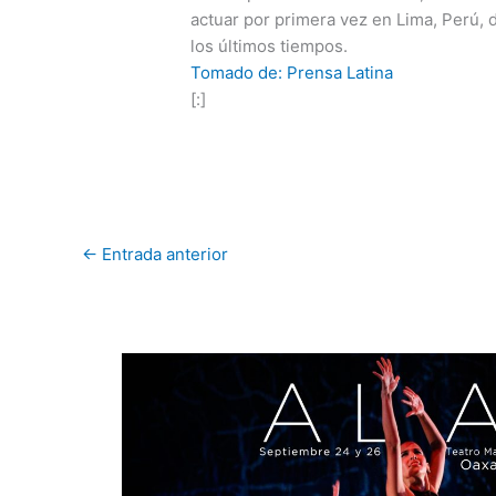
actuar por primera vez en Lima, Perú, 
los últimos tiempos.
Tomado de: Prensa Latina
[:]
←
Entrada anterior