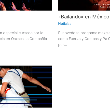
«Bailando» en México
Noticias
n especial cursada por la
El novedoso programa mezcla
cia en Oaxaca, la Compañía
como Fuerza y Compás y Pa Cu
por…