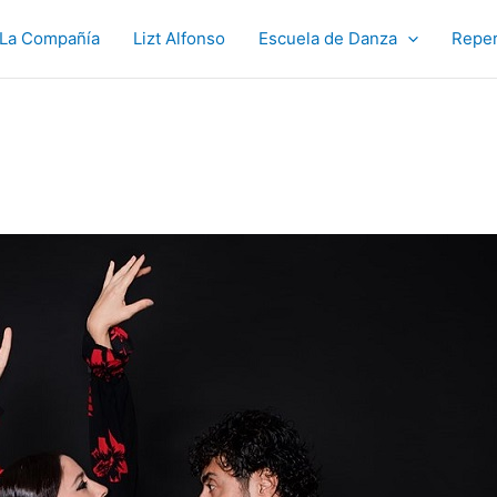
La Compañía
Lizt Alfonso
Escuela de Danza
Reper