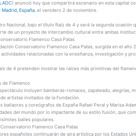
LADC
) anunció hoy que compartirá escenario en esta capital co
 Madrid, España
, el venidero 2 de noviembre.
ro Nacional, bajo el título Raíz de 4 y será la segunda ocasión q
e de un proyecto de intercambio cultural entre ambas instituc
Conservatorio Flamenco Casa Patas
ación Conservatorio Flamenco Casa Patas, surgida en el año 20
s actividades relacionadas con la enseñanza, investigación y pro
íz de 4 pretenden mostrar las raíces más primitivas del flamen
es de Flamenco
pectáculo incluyen bamberas-romaces, zapateado, alegrías, mar
de artistas invitados de la Fundación.
los bailaores y coreógrafos de España Rafael Peral y Marisa A
ades del mundo por lo impactante de su estilo fusión, que comb
isímiles bailes populares.
 Conservatorio Flamenco Casa Patas
aores españoles continuarán de gira artística por los Estados U