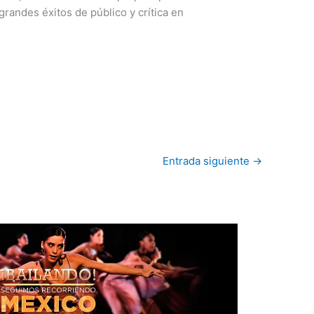
grandes éxitos de público y crítica en
Entrada siguiente
→