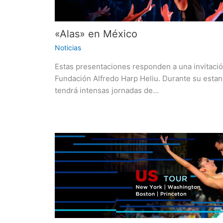
«Alas» en México
Noticias
Estas presentaciones responden a una invitació
Fundación Alfredo Harp Heliu. Durante su estan
tendrá intensas jornadas de…