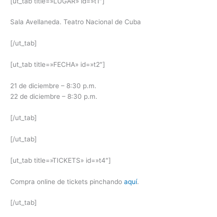
[ut_tab title=»LUGAR» id=»t1″]
Sala Avellaneda. Teatro Nacional de Cuba
[/ut_tab]
[ut_tab title=»FECHA» id=»t2″]
21 de diciembre – 8:30 p.m.
22 de diciembre – 8:30 p.m.
[/ut_tab]
[/ut_tab]
[ut_tab title=»TICKETS» id=»t4″]
Compra online de tickets pinchando
aquí
.
[/ut_tab]