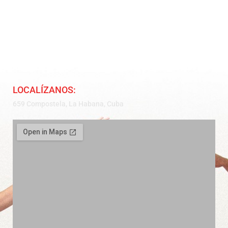
LOCALÍZANOS:
659 Compostela, La Habana, Cuba