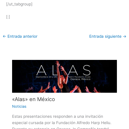
[/ut_tabgroup]
[:]
←
Entrada anterior
Entrada siguiente
→
«Alas» en México
Noticias
Estas presentaciones responden a una invitación
especial cursada por la Fundación Alfredo Harp Heliu.