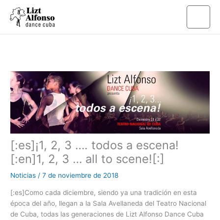
Ir
al
contenido
[:es]¡1, 2, 3 …. todos a escena!
[:en]1, 2, 3 … all to scene![:]
Noticias
/
7 de noviembre de 2018
[:es]Como cada diciembre, siendo ya una tradición en esta
época del año, llegan a la Sala Avellaneda del Teatro Nacional
de Cuba, todas las generaciones de Lizt Alfonso Dance Cuba