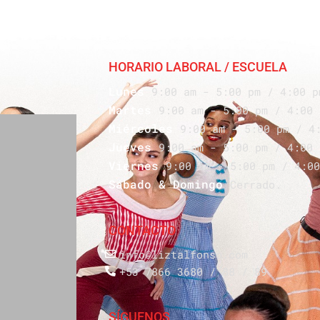
HORARIO LABORAL / ESCUELA
Lunes
9:00 am - 5:00 pm / 4:00 p
Martes
9:00 am - 5:00 pm / 4:00 
Miércoles
9:00 am - 5:00 pm / 4
Jueves
9:00 am - 5:00 pm / 4:00 
Viernes
9:00 am - 5:00 pm / 4:00
Sábado & Domingo
Cerrado.
CONTACTO
info@liztalfonso.com
+53 7866 3680 / 88 / 89
SÍGUENOS