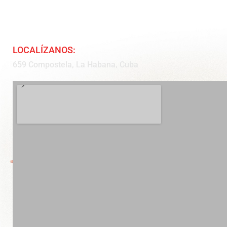
LOCALÍZANOS:
659 Compostela, La Habana, Cuba