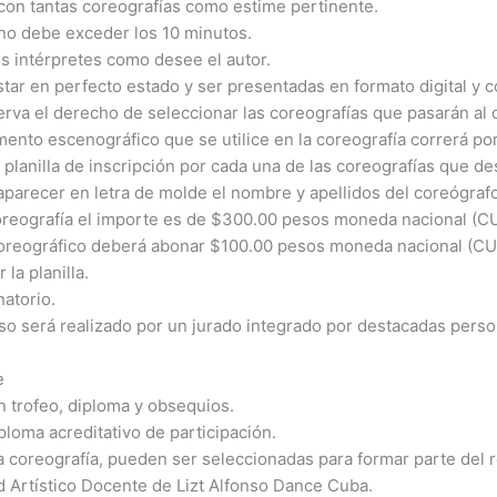
con tantas coreografías como estime pertinente.
 no debe exceder los 10 minutos.
s intérpretes como desee el autor.
ar en perfecto estado y ser presentadas en formato digital y c
serva el derecho de seleccionar las coreografías que pasarán al
mento escenográfico que se utilice en la coreografía correrá po
planilla de inscripción por cada una de las coreografías que de
 aparecer en letra de molde el nombre y apellidos del coreógrafo
coreografía el importe es de $300.00 pesos moneda nacional (C
oreográfico deberá abonar $100.00 pesos moneda nacional (CUP
la planilla.
natorio.
urso será realizado por un jurado integrado por destacadas pers
e
n trofeo, diploma y obsequios.
ploma acreditativo de participación.
a coreografía, pueden ser seleccionadas para formar parte del r
dad Artístico Docente de Lizt Alfonso Dance Cuba.