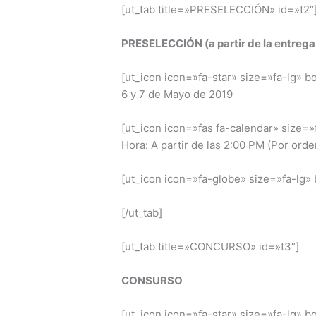
[ut_tab title=»PRESELECCIÓN» id=»t2″
PRESELECCIÓN (a partir de la entrega d
[ut_icon icon=»fa-star» size=»fa-lg» 
6 y 7 de Mayo de 2019
[ut_icon icon=»fas fa-calendar» size=
Hora: A partir de las 2:00 PM (Por orde
[ut_icon icon=»fa-globe» size=»fa-lg»
[/ut_tab]
[ut_tab title=»CONCURSO» id=»t3″]
CONSURSO
[ut_icon icon=»fa-star» size=»fa-lg» 