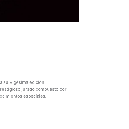
a su Vigésima edición.
prestigioso jurado compuesto por
nocimientos especiales.