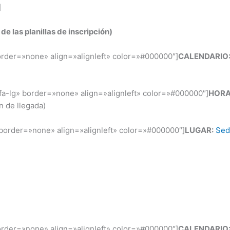
]
e las planillas de inscripción)
border=»none» align=»alignleft» color=»#000000″]
CALENDARIO
»fa-lg» border=»none» align=»alignleft» color=»#000000″]
HORA
n de llegada)
 border=»none» align=»alignleft» color=»#000000″]
LUGAR:
Sed
border=»none» align=»alignleft» color=»#000000″]
CALENDARIO