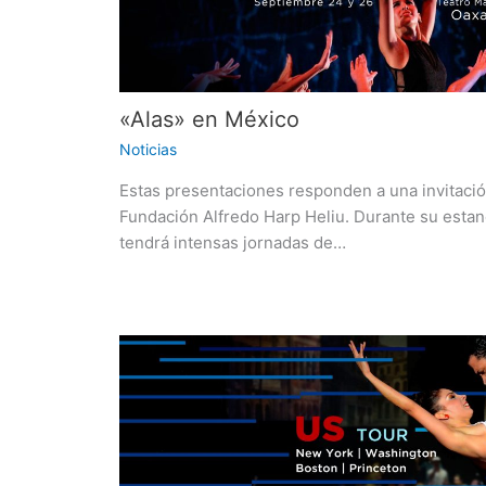
«Alas» en México
Noticias
Estas presentaciones responden a una invitació
Fundación Alfredo Harp Heliu. Durante su estan
tendrá intensas jornadas de…