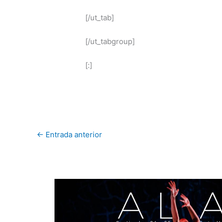
[/ut_tab]
[/ut_tabgroup]
[:]
←
Entrada anterior