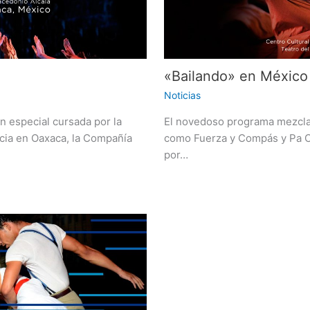
«Bailando» en México
Noticias
n especial cursada por la
El novedoso programa mezcla
cia en Oaxaca, la Compañía
como Fuerza y Compás y Pa Cu
por…