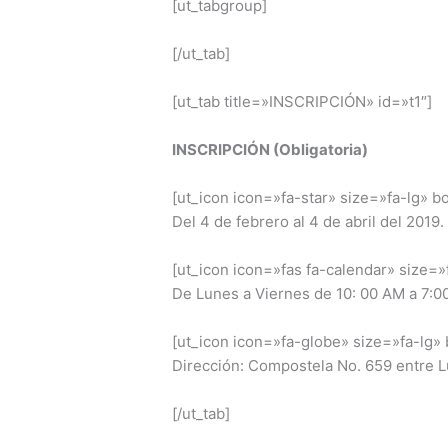
[ut_tabgroup]
[/ut_tab]
[ut_tab title=»INSCRIPCIÓN» id=»t1″]
INSCRIPCIÓN (Obligatoria)
[ut_icon icon=»fa-star» size=»fa-lg» 
Del 4 de febrero al 4 de abril del 2019.
[ut_icon icon=»fas fa-calendar» size=
De Lunes a Viernes de 10: 00 AM a 7:0
[ut_icon icon=»fa-globe» size=»fa-lg»
Dirección: Compostela No. 659 entre L
[/ut_tab]