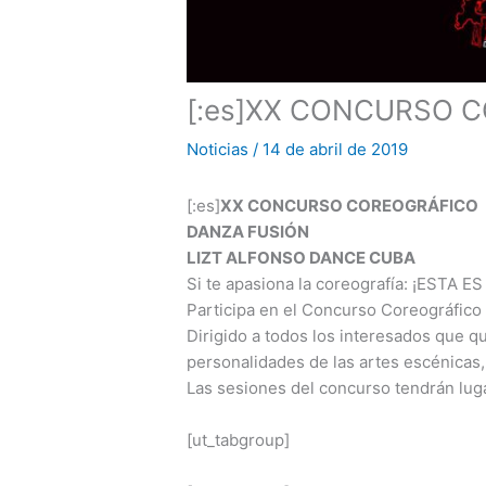
[:es]XX CONCURSO C
Noticias
/
14 de abril de 2019
[:es]
XX CONCURSO COREOGRÁFICO
DANZA FUSIÓN
LIZT ALFONSO DANCE CUBA
Si te apasiona la coreografía: ¡ESTA
Participa en el Concurso Coreográfico 
Dirigido a todos los interesados que q
personalidades de las artes escénicas,
Las sesiones del concurso tendrán lugar
[ut_tabgroup]