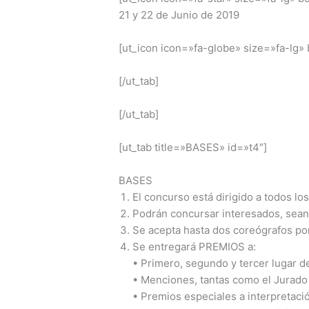
21 y 22 de Junio de 2019
[ut_icon icon=»fa-globe» size=»fa-lg»
[/ut_tab]
[/ut_tab]
[ut_tab title=»BASES» id=»t4″]
BASES
El concurso está dirigido a todos l
Podrán concursar interesados, sean p
Se acepta hasta dos coreógrafos p
Se entregará PREMIOS a:
• Primero, segundo y tercer lugar d
• Menciones, tantas como el Jurado
• Premios especiales a interpretació