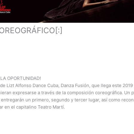
OREOGRÁFICO[:]
 ES LA OPORTUNIDAD!
de Lizt Alfonso Dance Cuba, Danza Fusión, que llega este 2019 
uieran expresarse a través de la composición coreográfica. Un 
 entregarán un primero, segundo y tercer lugar, así como reco
 en el capitalino Teatro Martí.