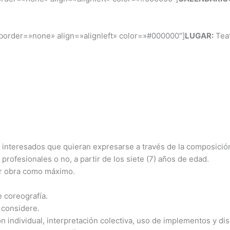
 border=»none» align=»alignleft» color=»#000000″]
LUGAR:
Teat
os interesados que quieran expresarse a través de la composició
rofesionales o no, a partir de los siete (7) años de edad.
or obra como máximo.
e coreografía.
 considere.
n individual, interpretación colectiva, uso de implementos y di