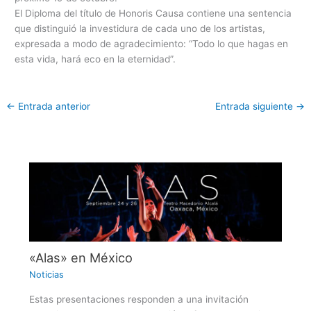
El Diploma del título de Honoris Causa contiene una sentencia
que distinguió la investidura de cada uno de los artistas,
expresada a modo de agradecimiento: “Todo lo que hagas en
esta vida, hará eco en la eternidad”.
←
Entrada anterior
Entrada siguiente
→
«Alas» en México
Noticias
Estas presentaciones responden a una invitación