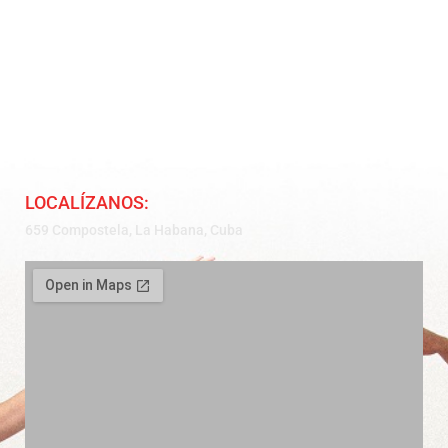
LOCALÍZANOS:
659 Compostela, La Habana, Cuba