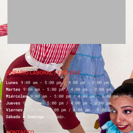
HORARIO LABORAL / ESCUELA
9:00 am - 5:00 pm / 4:00 pm - 9:00 pm
Lunes
9:00 am - 5:00 pm / 4:00 pm - 9:00 pm
Martes
9:00 am - 5:00 pm / 4:00 pm - 9:00 pm
Miércoles
9:00 am - 5:00 pm / 4:00 pm - 9:00 pm
Jueves
9:00 am - 5:00 pm / 4:00 pm - 9:00 pm
Viernes
Cerrado.
Sábado & Domingo
CONTACTO