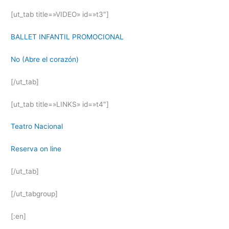
[ut_tab title=»VIDEO» id=»t3″]
BALLET INFANTIL PROMOCIONAL
No (Abre el corazón)
[/ut_tab]
[ut_tab title=»LINKS» id=»t4″]
Teatro Nacional
Reserva on line
[/ut_tab]
[/ut_tabgroup]
[:en]