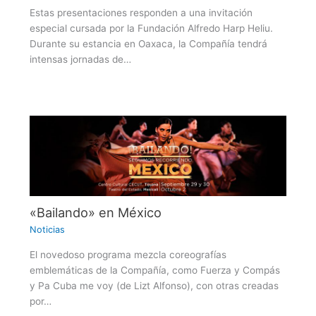
Estas presentaciones responden a una invitación
especial cursada por la Fundación Alfredo Harp Heliu.
Durante su estancia en Oaxaca, la Compañía tendrá
intensas jornadas de…
«Bailando» en México
Noticias
El novedoso programa mezcla coreografías
emblemáticas de la Compañía, como Fuerza y Compás
y Pa Cuba me voy (de Lizt Alfonso), con otras creadas
por…