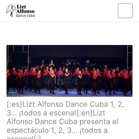
Ir
al
contenido
[:es]Lizt Alfonso Dance Cuba 1, 2,
3… ¡todos a escena![:en]Lizt
Alfonso Dance Cuba presenta el
espectáculo 1, 2, 3… ¡todos a
escena![:]