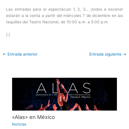
Las entradas para el espectáculo 1, 2, 3… ¡todos a escena!
estarán a la venta a partir del miércoles 7 de diciembre en las
taquillas del Teatro Nacional, de 10:00 a.m. a 5:00 p.m.
[:]
←
Entrada anterior
Entrada siguiente
→
«Alas» en México
Noticias