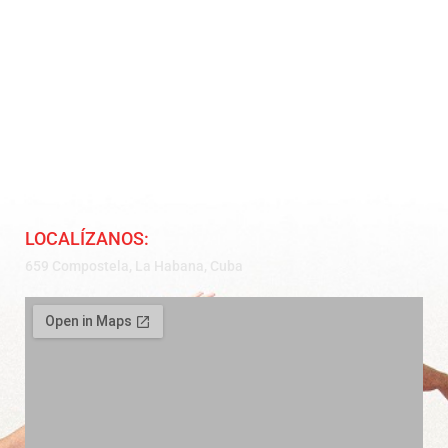
LOCALÍZANOS:
659 Compostela, La Habana, Cuba