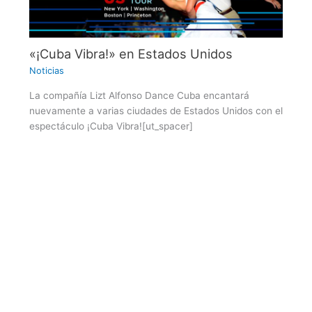
«¡Cuba Vibra!» en Estados Unidos
Noticias
La compañía Lizt Alfonso Dance Cuba encantará
nuevamente a varias ciudades de Estados Unidos con el
espectáculo ¡Cuba Vibra![ut_spacer]