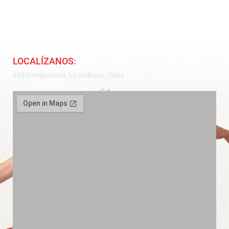
LOCALÍZANOS:
659 Compostela, La Habana, Cuba