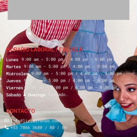
HORARIO LABORAL / ESCUELA
9:00 am - 5:00 pm / 4:00 pm - 9:00 pm
Lunes
9:00 am - 5:00 pm / 4:00 pm - 9:00 pm
Martes
9:00 am - 5:00 pm / 4:00 pm - 9:00 pm
Miércoles
9:00 am - 5:00 pm / 4:00 pm - 9:00 pm
Jueves
9:00 am - 5:00 pm / 4:00 pm - 9:00 pm
Viernes
Cerrado.
Sábado & Domingo
CONTACTO
info@liztalfonso.com
+53 7866 3680 / 88 / 89