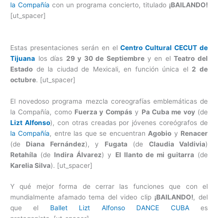
la Compañía
con un programa concierto, titulado
¡BAILANDO!
[ut_spacer]
Estas presentaciones serán en el
Centro Cultural CECUT de
Tijuana
los días
29 y 30 de Septiembre
y en el
Teatro del
Estado
de la ciudad de Mexicali, en función única el
2 de
octubre
. [ut_spacer]
El novedoso programa mezcla coreografías emblemáticas de
la Compañía, como
Fuerza y Compás
y
Pa Cuba me voy
(de
Lizt Alfonso
), con otras creadas por jóvenes coreógrafos de
la Compañía
, entre las que se encuentran
Agobio
y
Renacer
(de
Diana Fernández
), y
Fugata
(de
Claudia Valdivia
)
Retahíla
(de
Indira Álvarez
) y
El llanto de mi guitarra
(de
Karelia Silva
). [ut_spacer]
Y qué mejor forma de cerrar las funciones que con el
mundialmente afamado tema del video clip
¡BAILANDO!
, del
que el
Ballet Lizt Alfonso DANCE CUBA
es