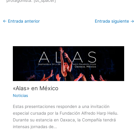
protagonista. [ut_spacer]
←
Entrada anterior
Entrada siguiente
→
«Alas» en México
Noticias
Estas presentaciones responden a una invitación
especial cursada por la Fundación Alfredo Harp Heliu.
Durante su estancia en Oaxaca, la Compañía tendrá
intensas jornadas de…