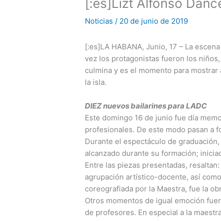
[:es]Lizt Alfonso Danc
Noticias
/
20 de junio de 2019
[:es]LA HABANA, Junio, 17 – La escena 
vez los protagonistas fueron los niños,
culmina y es el momento para mostrar 
la isla.
DIEZ nuevos bailarines para LADC
Este domingo 16 de junio fue día memo
profesionales. De este modo pasan a f
Durante el espectáculo de graduación, 
alcanzado durante su formación; inicia
Entre las piezas presentadas, resaltan
agrupación artístico-docente, así com
coreografiada por la Maestra, fue la o
Otros momentos de igual emoción fueron
de profesores. En especial a la maestra