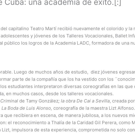
e Cuba: una academia de éxito.[:]
del capitalino Teatro Martí recibió nuevamente el colorido y la
 adolescentes y jóvenes de los Talleres Vocacionales, Ballet Infa
al público los logros de la Academia LADC, formadora de una n
rable. Luego de muchos años de estudio, diez jóvenes egresan
ormar parte de la compañía que los ha vestido con los ¨conocim
los estudiantes interpretaron diversas coreografías en las que 
da, en muchos casos, desde los talleres vocacionales.
:
Criminal
de Tamy González
; la obra
De Cai a Sevilla
, creada po
o
La Boda de Luis Alonso,
coreografía de la maestra Lizt Alfonso
bra que recibiera en escena, de manera jubilosa, a los nuevos m
: el reconocimiento a Thalía de la Caridad Gil Perera, como Me
 Lizt, impulsora de esta experiencia, comprometida no solo con 