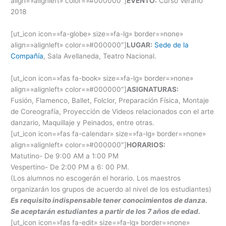
align=»alignleft» color=»#000000″]
EVENTO:
Curso Verano
2018
[ut_icon icon=»fa-globe» size=»fa-lg» border=»none»
align=»alignleft» color=»#000000″]
LUGAR:
Sede de la
Compañía
, Sala Avellaneda, Teatro Nacional.
[ut_icon icon=»fas fa-book» size=»fa-lg» border=»none»
align=»alignleft» color=»#000000″]
ASIGNATURAS:
Fusión, Flamenco, Ballet, Folclor, Preparación Física, Montaje
de Coreografía, Proyección de Videos relacionados con el arte
danzario, Maquillaje y Peinados, entre otras.
[ut_icon icon=»fas fa-calendar» size=»fa-lg» border=»none»
align=»alignleft» color=»#000000″]
HORARIOS:
Matutino- De 9:00 AM a 1:00 PM
Vespertino- De 2:00 PM a 6: 00 PM.
(Los alumnos no escogerán el horario. Los maestros
organizarán los grupos de acuerdo al nivel de los estudiantes)
Es requisito indispensable tener conocimientos de danza.
Se aceptarán estudiantes a partir de los 7 años de edad.
[ut_icon icon=»fas fa-edit» size=»fa-lg» border=»none»