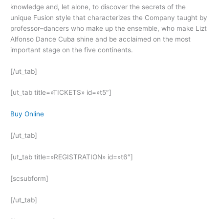
knowledge and, let alone, to discover the secrets of the
unique Fusion style that characterizes the Company taught by
professor–dancers who make up the ensemble, who make Lizt
Alfonso Dance Cuba shine and be acclaimed on the most
important stage on the five continents.
[/ut_tab]
[ut_tab title=»TICKETS» id=»t5″]
Buy Online
[/ut_tab]
[ut_tab title=»REGISTRATION» id=»t6″]
[scsubform]
[/ut_tab]