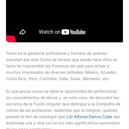
Tanta es la ganancia profesional y humana de quienes
transitan por este Curso de Verano que desde hace años su
fama ha trascendido las fronteras del país para atraer a
muchos interesados de diversas latitudes: México, Ecuador,
Costa Rica, Perú, Colombia, Italia, Suiza, Alemania…etc
Es que pocas veces se tiene la oportunidad de perfeccionar
los conocimientos de danza y, en este caso, de descubrir los
secretos de la Fusión singular que distingue a la Compañía de
manos de los profesores- bailarines que la integran, quienes
poseen el don de conseguir que
Lizt Alfonso Dance Cuba
sea
aclamada una y otra vez en los más significativos escenarios