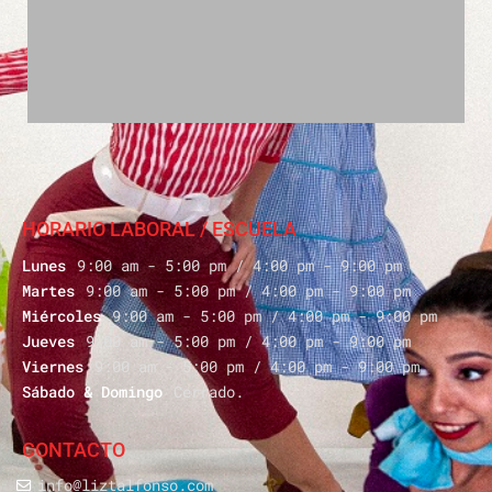
HORARIO LABORAL / ESCUELA
9:00 am - 5:00 pm / 4:00 pm - 9:00 pm
Lunes
9:00 am - 5:00 pm / 4:00 pm - 9:00 pm
Martes
9:00 am - 5:00 pm / 4:00 pm - 9:00 pm
Miércoles
9:00 am - 5:00 pm / 4:00 pm - 9:00 pm
Jueves
9:00 am - 5:00 pm / 4:00 pm - 9:00 pm
Viernes
Cerrado.
Sábado & Domingo
CONTACTO
info@liztalfonso.com