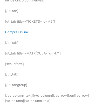
de los cinco continentes.
[/ut_tab]
[ut_tab title=»TICKETS» id=»t6″]
Compra Online
[/ut_tab]
[ut_tab title=»MATRÍCULA» id=»t7″]
[scsubform]
[/ut_tab]
[/ut_tabgroup]
[/vc_column_text][/vc_column][/vc_row][:en][vc_row]
[vc_column][vc_column_text]