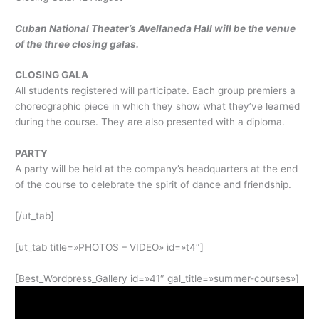
Cuban National Theater’s Avellaneda Hall will be the venue
of the three closing galas.
CLOSING GALA
All students registered will participate. Each group premiers a
choreographic piece in which they show what they’ve learned
during the course. They are also presented with a diploma.
PARTY
A party will be held at the company’s headquarters at the end
of the course to celebrate the spirit of dance and friendship.
[/ut_tab]
[ut_tab title=»PHOTOS – VIDEO» id=»t4″]
[Best_Wordpress_Gallery id=»41″ gal_title=»summer-courses»]