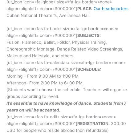
[ut_icon icon=»fa-globe» size=»fa-lg» border=»none»
align=»alignleft» color=»#000000″]
PLACE:
Our headquarters
,
Cuban National Theater’s, Avellaneda Hall.
[ut_icon icon=»fas fa-book» size=»fa-lg» border=»none»
align=»alignleft» color=»#000000″]
SUBJECTS:
Fusion, Flamenco, Ballet, Folklor, Physical Training,
Choreographic Montage, Dance Related Video Screenings,
Makeup and Hairstyle, and others.
[ut_icon icon=»fas fa-calendar» size=»fa-lg» border=»none»
align=»alignleft» color=»#000000″]
SCHEDULE:
Morning – From 9:00 AM to 1:00 PM
Afternoon- From 2:00 PM to 6: 00 PM.
(Students won’t choose the schedule. Teachers will organize
groups according to level).
It’s essential to have knowledge of dance. Students from 7
years on will be accepted.
[ut_icon icon=»fas fa-edit» size=»fa-lg» border=»none»
align=»alignleft» color=»#000000″]
REGISTRATION:
300.00
USD for people who reside abroad (non refundable)