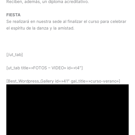
Reciben, además, un diploma acreditativo.
FIESTA
Se realizará en nuestra sede al finalizar el curso para celebrar
el espíritu de la danza y la amistad.
[/ut_tab]
[ut_tab title=»FOTOS – VIDEO» id=»t4″]
[Best_Wordpress_Gallery id=»41″ gal_title=»curso-verano»]