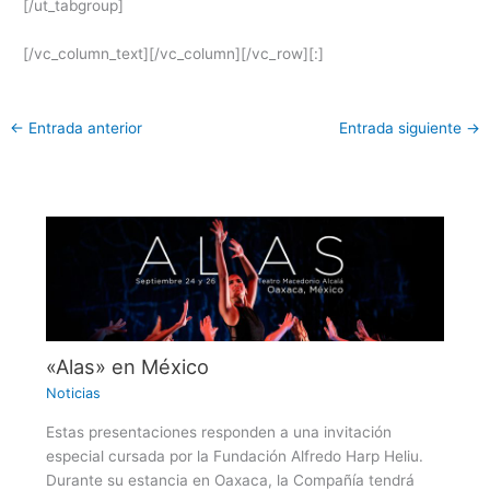
[/ut_tabgroup]
[/vc_column_text][/vc_column][/vc_row][:]
←
Entrada anterior
Entrada siguiente
→
«Alas» en México
Noticias
Estas presentaciones responden a una invitación
especial cursada por la Fundación Alfredo Harp Heliu.
Durante su estancia en Oaxaca, la Compañía tendrá