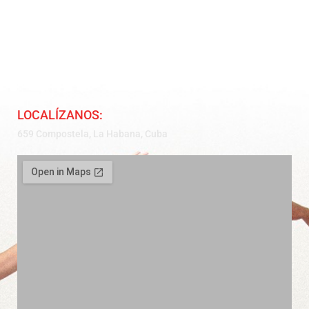
LOCALÍZANOS:
659 Compostela, La Habana, Cuba