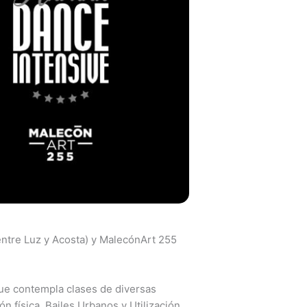
entre Luz y Acosta) y MalecónArt 255
 que contempla clases de diversas
 física, Bailes Urbanos y Utilización