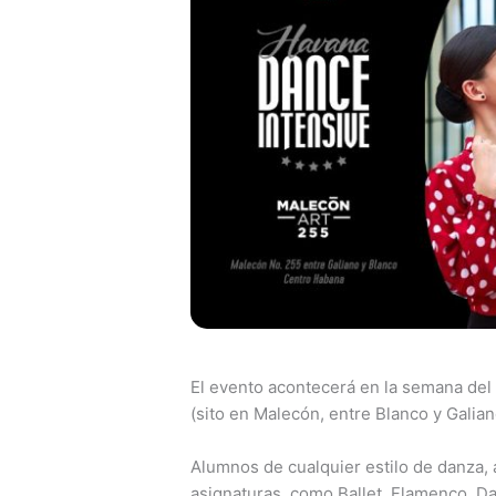
El evento acontecerá en la semana del 
(sito en Malecón, entre Blanco y Galian
Alumnos de cualquier estilo de danza, 
asignaturas, como Ballet, Flamenco, Da