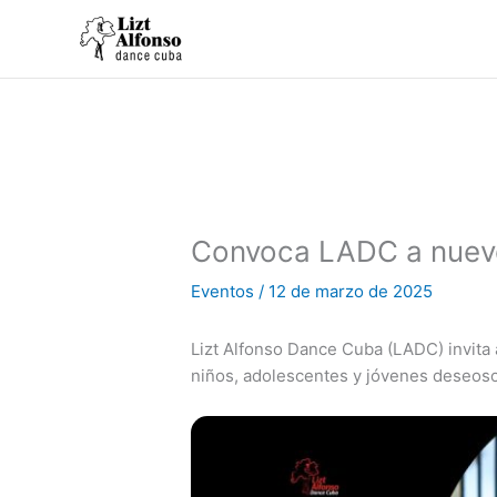
Ir
al
contenido
Convoca LADC a nuevo
Eventos
/
12 de marzo de 2025
Lizt Alfonso Dance Cuba (LADC) invit
niños, adolescentes y jóvenes deseos