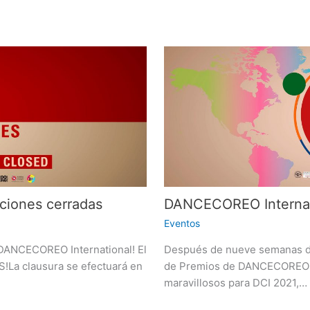
DANCECOREO Internat
ciones cerradas
Eventos
Después de nueve semanas de
 DANCECOREO International! El
de Premios de DANCECOREO Int
!La clausura se efectuará en
maravillosos para DCI 2021,…