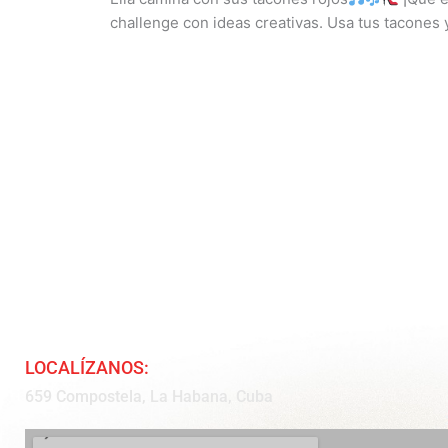
challenge con ideas creativas. Usa tus tacones y 
LOCALÍZANOS:
659 Compostela, La Habana, Cuba